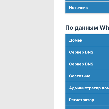
Источник
По данным Who
Домен
Сервер DNS
Сервер DNS
Соcтояние
Администратор до
Регистратор